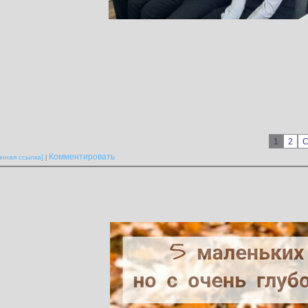
1
2
С
Комментировать
янная ссылка]