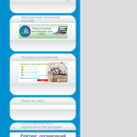
Виртуальный читальный
зал НББ
Проверка контрагентов
Поиск по сайту
Портал рейтинговой
оценки качества оказания
услуг организациями РБ