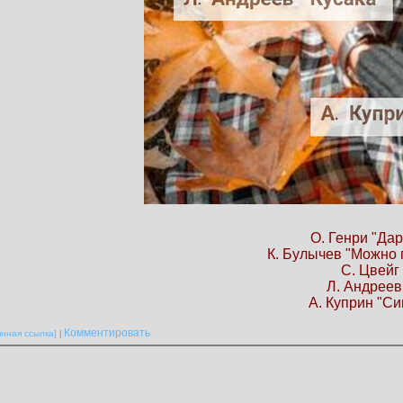
О. Генри "Да
К. Булычев "Можно 
С. Цвейг
Л. Андреев
А. Куприн "Си
Комментировать
янная ссылка]