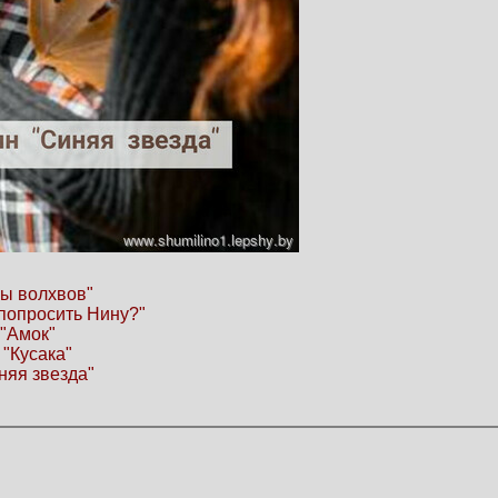
ры волхвов"
попросить Нину?"
 "Амок"
 "Кусака"
няя звезда"