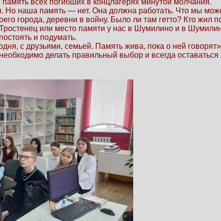
 память всех погибших в концлагерях минутой молчания.
я. Но наша память — нет. Она должна работать. Что мы мож
оего города, деревни в войну. Было ли там гетто? Кто жил п
, Тростенец или место памяти у нас в Шумилино и в Шумили
постоять и подумать.
одня, с друзьями, семьей. Память жива, пока о ней говорят»
 необходимо делать правильный выбор и всегда оставаться