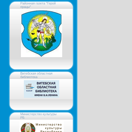
Районная газета "Герой
працы"
Витебская областная
библиотека
Министерство культуры
РБ