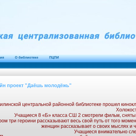
тия
О библиотеке
ПЦПИ
йн проект "Даёшь молодёжь"
милинской центральной районной библиотеке прошел кинок
Холокост
Учащиеся 8 «Б» класса СШ 2 смотрели фильм, сняты
ром три героини рассказывают весь свой путь от того момен
женщин рассказывает о своих мыслях и чу
Учащиеся внимательно сле