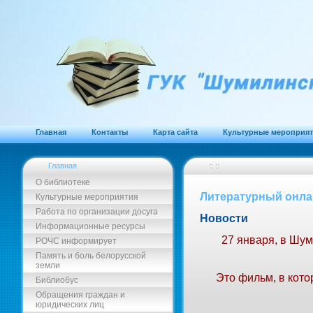
Главная
Контакты
Карта сайта
Культурные мероприя
Главная
:: ::
О библиотеке
Литературный онла
Культурные мероприятия
Работа по организации досуга
Новости
Информационные ресурсы
27 января, в Шу
РОЧС информирует
Память и боль белорусской
земли
Это фильм, в кото
Библиобус
Обращения граждан и
юридических лиц