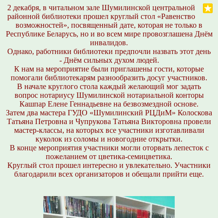
2 декабря, в читальном зале Шумилинской центральной
районной библиотеки прошел круглый стол «Равенство
возможностей», посвященный дате, которая не только в
Республике Беларусь, но и во всем мире провозглашена Днём
инвалидов.
Однако, работники библиотеки предпочли назвать этот день
- Днём сильных духом людей.
К нам на мероприятие были приглашены гости, которые
помогали библиотекарям разнообразить досуг участников.
В начале круглого стола каждый желающий мог задать
вопрос нотариусу Шумилинской нотариальной конторы
Кашпар Елене Геннадьевне на безвозмездной основе.
Затем два мастера ГУДО «Шумилинский РЦДиМ» Колоскова
Татьяна Петровна и Чупрукова Татьяна Викторовна провели
мастер-классы, на которых все участники изготавливали
куколок из соломы и новогодние открытки.
В конце мероприятия участники могли оторвать лепесток с
пожеланием от цветика-семицветика.
Круглый стол прошел интересно и увлекательно. Участники
благодарили всех организаторов и обещали прийти еще.