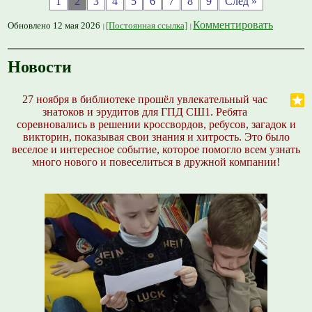
1
2
3
4
5
6
7
8
9
След »
Комментировать
Обновлено 12 мая 2026
[Постоянная ссылка]
Новости
27 ноября в библиотеке прошёл увлекательный час
знатоков и эрудитов для ГПД СШ1. Ребята
соревновались в решении кроссвордов, ребусов, загадок и
викторин, показывая свои знания и хитрость. Это было
веселое и интересное событие, которое помогло всем узнать
много нового и повеселиться в дружной компании!